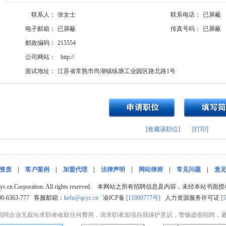
联系人：
张女士
联系电话：
已屏蔽
电子邮箱：
已屏蔽
传真号码：
已屏蔽
邮政编码：
215554
公司网站：
http://
面试地址：
江苏省常熟市尚湖镇练塘工业园区路北路1号
[收藏该职位]
[打印]
资质
|
客户案例
|
加盟代理
|
法律声明
|
网站律师
|
常见问题
|
意
©qcyc.cn Corporation. All rights reserved. 本网站之所有招聘信息及内容，未经本
-6363-777 客服邮箱：
kefu@qcyc.cn
渝ICP备
[11000777号]
人力资源服务许可证
[
招聘企业无权向求职者收取任何费用，请求职者加强自我保护意识，警惕虚假招聘，避