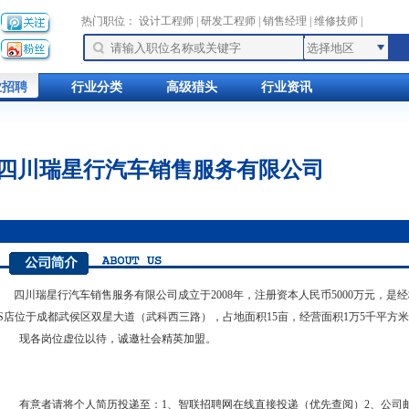
热门职位：
设计工程师
|
研发工程师
|
销售经理
|
维修技师
|
业招聘
行业分类
高级猎头
行业资讯
四川瑞星行汽车销售服务有限公司
四川瑞星行汽车销售服务有限公司成立于2008年，注册资本人民币5000万元，是
S店位于成都武侯区双星大道（武科西三路），占地面积15亩，经营面积1万5千平方米，
现各岗位虚位以待，诚邀社会精英加盟。
有意者请将个人简历投递至：1、智联招聘网在线直接投递（优先查阅）2、公司邮箱：sc_rui