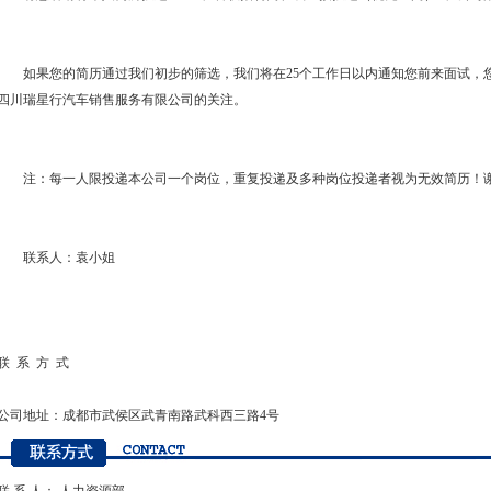
如果您的简历通过我们初步的筛选，我们将在25个工作日以内通知您前来面试，
四川瑞星行汽车销售服务有限公司的关注。
注：每一人限投递本公司一个岗位，重复投递及多种岗位投递者视为无效简历！
联系人：袁小姐
联 系 方 式
公司地址：成都市武侯区武青南路武科西三路4号